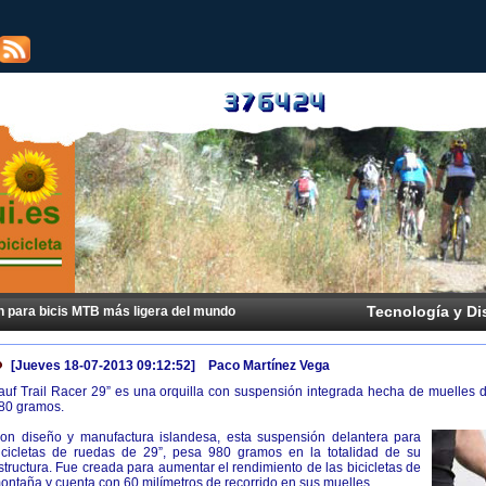
Tecnología y Dis
ón para bicis MTB más ligera del mundo
[Jueves 18-07-2013 09:12:52] Paco Martínez Vega
auf Trail Racer 29” es una orquilla con suspensión integrada hecha de muelles d
80 gramos.
on diseño y manufactura islandesa, esta suspensión delantera para
icicletas de ruedas de 29”, pesa 980 gramos en la totalidad de su
structura. Fue creada para aumentar el rendimiento de las bicicletas de
ontaña y cuenta con 60 milímetros de recorrido en sus muelles.