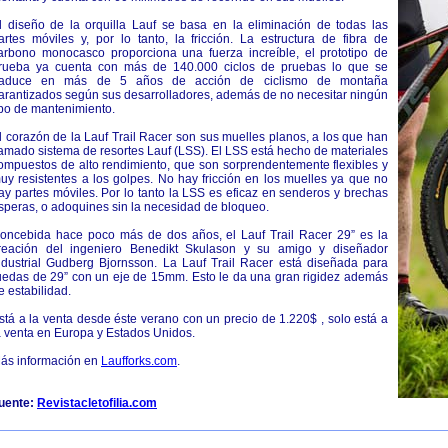
l diseño de la orquilla Lauf se basa en la eliminación de todas las
artes móviles y, por lo tanto, la fricción. La estructura de fibra de
arbono monocasco proporciona una fuerza increíble, el prototipo de
rueba ya cuenta con más de 140.000 ciclos de pruebas lo que se
raduce en más de 5 años de acción de ciclismo de montaña
arantizados según sus desarrolladores, además de no necesitar ningún
ipo de mantenimiento.
l corazón de la Lauf Trail Racer son sus muelles planos, a los que han
lamado sistema de resortes Lauf (LSS). El LSS está hecho de materiales
ompuestos de alto rendimiento, que son sorprendentemente flexibles y
uy resistentes a los golpes. No hay fricción en los muelles ya que no
ay partes móviles. Por lo tanto la LSS es eficaz en senderos y brechas
speras, o adoquines sin la necesidad de bloqueo.
oncebida hace poco más de dos años, el Lauf Trail Racer 29” es la
reación del ingeniero Benedikt Skulason y su amigo y diseñador
ndustrial Gudberg Bjornsson. La Lauf Trail Racer está diseñada para
uedas de 29” con un eje de 15mm. Esto le da una gran rigidez además
e estabilidad.
stá a la venta desde éste verano con un precio de 1.220$ , solo está a
a venta en Europa y Estados Unidos.
ás información en
Laufforks.com
.
uente:
Revistacletofilia.com