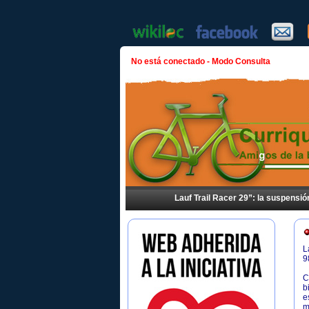
No está conectado - Modo Consulta
Lauf Trail Racer 29”: la suspensi
L
9
C
b
e
m