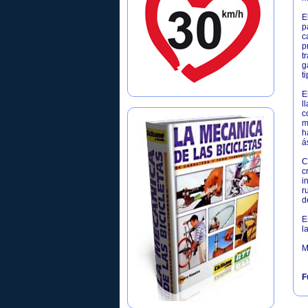
E
p
c
p
t
g
t
E
l
c
m
h
á
C
c
i
r
d
E
l
M
F