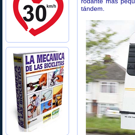
rodante más peque
tándem.