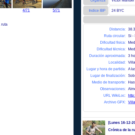
Organiza
Víctor Manuel 
4/71
5/71
6/71
(1)
7/71
Indice IBP
24 BYC
 ruta
Distancia:
38.
Ruta circular:
Si -
Dificultad fisica:
Medi
Dificultad técnica:
Medi
Duración aproximada:
3 h
Localidad:
Vill
Lugar y hora de partida:
A la
Lugar de finalización:
Sobr
Medio de transporte:
Hast
Observaciones:
Almo
URL WikiLoc:
http
Archivo GPX:
Vill
[Lunes 16-12-2
Crónica de la ru